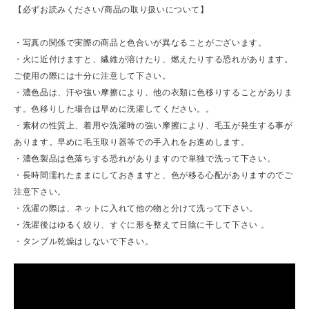
【必ずお読みください/商品の取り扱いについて】
・写真の関係で実際の商品と色合いが異なることがございます。
・火に近付けますと、繊維が溶けたり、燃えたりする恐れがあります。
ご使用の際には十分に注意して下さい。
・濃色品は、汗や強い摩擦により、他の衣類に色移りすることがありま
す。色移りした場合は早めに洗濯してください。。
・素材の性質上、着用や洗濯時の強い摩擦により、毛玉が発生する事が
あります。早めに毛玉取り器等での手入れをお進めします。
・濃色製品は色落ちする恐れがありますので単独で洗って下さい。
・長時間濡れたままにしておきますと、色が移る心配がありますのでご
注意下さい。
・洗濯の際は、ネットに入れて他の物と分けて洗って下さい。
・洗濯後はゆるく絞り、すぐに形を整えて日陰に干して下さい 。
・タンブル乾燥はしないで下さい。