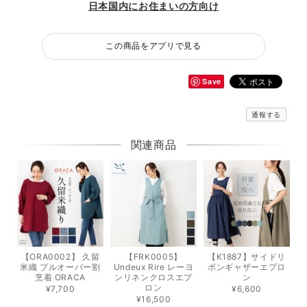
日本国内にお住まいの方向け
この商品をアプリで見る
Save
通報する
関連商品
【ORA0002】 久留
【FRK0005】
【K1887】サイドリ
米織 プルオーバー割
Undeux Rire レーヨ
ボンギャザーエプロ
烹着 ORACA
ンリネンクロスエプ
ン
ロン
¥7,700
¥6,600
¥16,500