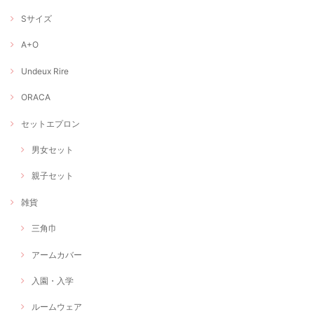
Sサイズ
A+O
Undeux Rire
ORACA
セットエプロン
男女セット
親子セット
雑貨
三角巾
アームカバー
入園・入学
ルームウェア