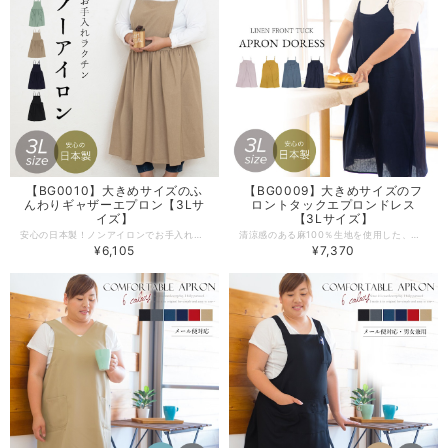
【BG0010】大きめサイズのふ
【BG0009】大きめサイズのフ
んわりギャザーエプロン【3Lサ
ロントタックエプロンドレス
イズ】
【3Lサイズ】
安心の日本製！ノンアイロンでお手入れ簡単！たっぷりギャザーのふんわりクロスエプロン。女性らしい華奢な印象の細めな腰紐と肩紐がおしゃれな雰囲気に。洗濯後もしわになりにくいノンアイロン生地を採用しています。デザインやサイズ感にこだわった、丁寧な作りの日本製エプロン。 工場直営のエプロン専門店 エプロンストーリー ならではの高品質エプロンは、ギフトやプレゼントにも最適です。 -------------------------------------------------- 【生地の厚さ】 ​普通 【伸縮性】ややあり 【生産国】日本製 【素材】ポリエステル100% 【サイズ】３Ｌサイズ 【モデル】身長156ｃｍ -------------------------------------------------- 【必ずお読みください/商品の取り扱いについて】 ●写真の関係で実際の商品と色合いが異なることがございます。 ●火に近付けますと、繊維が溶けたり、燃えたりする恐れがあります。 ご使用の際には十分に注意して下さい。 ●素材の性質上、着用や洗濯時の強い摩擦により、毛玉が発生する事があります。早めに毛玉取り器等での手入れをお進めします。 ●濃色品は、汗や強い摩擦により、他の衣類に色移りすることがあります。色移りした場合は早めに洗濯してください。 ●長時間濡れたままにしておきますと、色が移る心配がありますのでご注意下さい。 ●洗濯の際は、ネットに入れて他の物と分けて洗って下さい。 ●洗濯後はゆるく絞り、すぐに形を整えて日陰に干して下さい ●タンブル乾燥はしないで下さい。
清涼感のある麻100％生地を使用した、お洋服の様に楽しめるエプロンワンピース。フロントに大きく入ったタックでスッキリ魅せるデザイン。ナチュラルシンプルな大人可愛い１枚です。 -------------------------------------------------- 【生地の厚さ】 ​薄手 ※透け感があります。 【伸縮性】あり 【生産国】日本製 【素材】麻100% 【サイズ】３Ｌサイズ 【モデル】身長156ｃｍ -------------------------------------------------- 【必ずお読みください/商品の取り扱いについて】 ●写真の関係で実際の商品と色合いが異なることがございます。 ●火気に近づけますと、繊維が溶けたり、燃えたりする恐れあります。やけどの心配がありますので十分にご注意ください。 ●洗濯の際は漂白剤を使用しないで下さい。 ●生成りやパステルカラー等の淡色製品には、蛍光増白剤が入っていない洗剤を使用してください。色が変わる恐れがあります。 ●濃色製品は色落ちする恐れがありますので、単品で洗って下さい。 ●長時間濡れたままにしておきますと、移色する恐れがあります。 ●洗濯後は緩く絞り、すぐに形を整え日陰に干してください。 ●タンブル乾燥はしないで下さい。
¥6,105
¥7,370