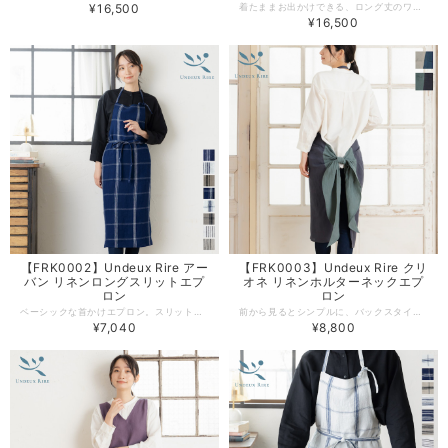
¥16,500
着たままお出かけできる、ロング丈のワンショルダーエプロン！起毛を施した柔らかな風合いのリネン素材を使用した、気取りすぎず日常使いしやすいデザイン。宅配便の受け取りや、ちょっとお買い物に行きたいときに着替える手間が省けます◎ もちろんデザインだけでなく、機能性にもこだわりました。暮らしに寄り添うリネン素材専門ブランド『UNDEUX RIRE（アンドゥリール）』が手掛ける高品質な日本製エプロン。ギフトやプレゼントとしてもおすすめです。 -------------------------------------------------- 【生地の厚さ】やや薄手/若干あり 【生産国】日本製 【素材】麻 100% 【サイズ】 レディース フリーサイズ -------------------------------------------------- 【必ずお読みください/商品の取り扱いについて】 ●写真の関係で実際の商品と色合いが異なることがございます。 ●火気に近づけますと、繊維が溶けたり、燃えたりする恐れがあります。やけどの心配がありますので充分にご注意をお願いします。 ●洗濯の際は、漂白剤を使用しないで下さい。 ●生成りやパステルカラー等の淡色製品には蛍光増白剤が入っていない洗剤を使用して下さい。色が変わることがあります。 ●濃色製品は色落ちする恐れがありますので単独で洗って下さい。 ●長時間濡れたままにしておきますと、色が移る心配がありますのでご注意下さい。 ●洗濯後は、ゆるく絞り、すぐに形を整えて日陰に干して下さい。 ●タンブル乾燥はしないで下さい。 ●こちらの商品は、リネン生地特有のネップ・キズが見られる場合がございますが、不良ではございません。味としてお楽しみください。
¥16,500
【FRK0002】Undeux Rire アー
【FRK0003】Undeux Rire クリ
バン リネンロングスリットエプ
オネ リネンホルターネックエプ
ロン
ロン
ベーシックな首かけエプロン。スリット入りで動きやすく、シンプルなデザインは日常使いにぴったり。香川県の縫製工場でつくる高品質なエプロンは、ギフトにもおすすめです。使い込むほどくったり柔らかく変化するリネン素材をお楽しみください。 -------------------------------------------------- 【生地の厚さ】薄手(透け感あり) 【生産国】日本製 【素材】麻 100% 【サイズ】 レディース フリーサイズ -------------------------------------------------- 【必ずお読みください/商品の取り扱いについて】 ●写真の関係で実際の商品と色合いが異なることがございます。 ●火気に近づけますと、繊維が溶けたり、えたりする恐れがあります。やけどの心配がありますので充分にご注意をお願いします。 ●洗濯の際は、漂白剤を使用しないで下さい。 ●生成りやパステルカラー等の淡色製品には蛍光増白剤が入っていない洗剤を使用して下さい。色が変わることがあります。 ●濃色製品は色落ちする恐れがありますので単独で洗って下さい。 ●長時間濡れたままにしておきますと、色が移る心配がありますのでご注意下さい。 ●洗濯後は、ゆるく絞り、すぐに形を整えて日陰に干して下さい。 ●タンブル乾燥はしないで下さい。
前から見るとシンプルに、バックスタイルはガラリと雰囲気を変えて「とっておき」の後ろ姿に。他と被らない、前後で2つの顔を持つデザイン性のあるエプロン。腰ひもを2回固結びすると、左右のタックが綺麗に入り、あっという間にこなれ感のある後ろ姿に。香川県の縫製工場で作るエプロンは、大切な方へのプレゼントにおすすめです。 -------------------------------------------------- 【生地の厚さ】薄手／60番手(透け感あり) 【生産国】日本製 【素材】麻 100% 【サイズ】 レディース フリーサイズ -------------------------------------------------- 【必ずお読みください/商品の取り扱いについて】 ●写真の関係で実際の商品と色合いが異なることがございます。 ●火気に近づけますと、繊維が溶けたり、えたりする恐れがあります。やけどの心配がありますので充分にご注意をお願いします。 ●洗濯の際は、漂白剤を使用しないで下さい。 ●生成りやパステルカラー等の淡色製品には蛍光増白剤が入っていない洗剤を使用して下さい。色が変わることがあります。 ●濃色製品は色落ちする恐れがありますので単独で洗って下さい。 ●長時間濡れたままにしておきますと、色が移る心配がありますのでご注意下さい。 ●洗濯後は、ゆるく絞り、すぐに形を整えて日陰に干して下さい。 ●タンブル乾燥はしないで下さい。
¥7,040
¥8,800