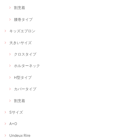
割烹着
腰巻タイプ
キッズエプロン
大きいサイズ
クロスタイプ
ホルターネック
H型タイプ
カバータイプ
割烹着
Sサイズ
A+O
Undeux Rire