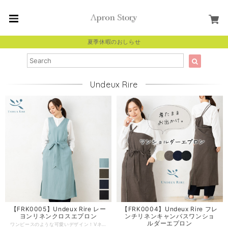
夏季休暇のおしらせ
Undeux Rire
【FRK0005】Undeux Rire レー
【FRK0004】Undeux Rire フレ
ヨンリネンクロスエプロン
ンチリネンキャンバスワンショ
ルダーエプロン
ワンピースのような可愛いデザイン！Vネックと太めリボンですっきり見えするクロスエプロン。さらりとやわらかな肌ざわりのレーヨンリネンを使用しており、ロング丈でも軽く、上質な着心地です。動きやすいように足元にはスリットを入れ、ポケットも悪目立ちしないスリットポケット仕様に。着心地にもデザインにもこだわりを詰め込みました。暮らしに寄り添うリネン素材専門ブランド『UNDEUX RIRE（アンドゥリール）』が手掛ける高品質な日本製エプロン。ギフトやプレゼントとしてもおすすめです。 -------------------------------------------------- 【生地の厚さ】普通/若干あり 【生産国】日本製 【素材】麻 55%レーヨン45% 【サイズ】 レディース フリーサイズ -------------------------------------------------- 【必ずお読みください/商品の取り扱いについて】 ●写真の関係で実際の商品と色合いが異なることがございます。 ●火気に近づけますと、繊維が溶けたり、燃えたりする恐れがあります。やけどの心配がありますので充分にご注意をお願いします。 ●洗濯の際は、漂白剤を使用しないで下さい。 ●生成りやパステルカラー等の淡色製品には蛍光増白剤が入っていない洗剤を使用して下さい。色が変わることがあります。 ●濃色製品は色落ちする恐れがありますので単独で洗って下さい。 ●長時間濡れたままにしておきますと、色が移る心配がありますのでご注意下さい。 ●洗濯後は、ゆるく絞り、すぐに形を整えて日陰に干して下さい。 ●タンブル乾燥はしないで下さい。 ●こちらの商品は、リネン生地特有のネップ・キズが見られる場合がございますが、不良ではございません。味としてお楽しみください。