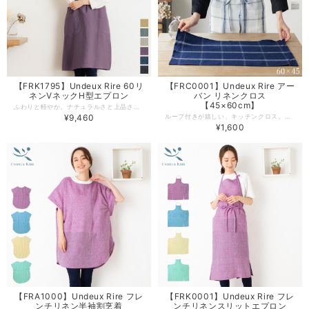
【FRK1795】Undeux Rire 60リ
【FRC0001】Undeux Rire アー
ネンVネックH型エプロン
バン リネンクロス
【45×60cm】
ふわりと軽やか。ナチュラルさと上品さを兼ね備えた、リネン素材のH型エプロンが出来ました。H型エプロンには珍しい、襟元のVネックで上品に。スモーキーなカラーが大人可愛く、しっかりと安定性のあるH型エプロンは長時間の着用も苦にならず、ストレスフリー。普段使いはもちろん、来客時用やプレゼントとしてもおすすめです。＜undeux rire＞着ることで自然と笑顔がこぼれ、安心と豊かさを与えてくれる。私たちの暮らしに寄り添えるようなエプロンを展開しています。 -------------------------------------------------- 【生地の厚さ】薄手/60番手リネン(透け感あり) 【生産国】日本製 【素材】麻 100% 【サイズ】 レディース フリーサイズ -------------------------------------------------- 【必ずお読みください/商品の取り扱いについて】 ●写真の関係で実際の商品と色合いが異なることがございます。 ●火気に近づけますと、繊維が溶けたり、えたりする恐れがあります。やけどの心配がありますので充分にご注意をお願いします。 ●洗濯の際は、漂白剤を使用しないで下さい。 ●生成りやパステルカラー等の淡色製品には蛍光増白剤が入っていない洗剤を使用して下さい。色が変わることがあります。 ●濃色製品は色落ちする恐れがありますので単独で洗って下さい。 ●長時間濡れたままにしておきますと、色が移る心配がありますのでご注意下さい。 ●洗濯後は、ゆるく絞り、すぐに形を整えて日陰に干して下さい。 ●タンブル乾燥はしないで下さい。
¥9,460
ループ付きが嬉しい、キッチンクロス。エプロンの腰紐に通せば、手拭きタオルとしても。シンプルなデザインは日常使いにぴったり。長方形なのでランチョンマットや、ディッシュクロスにも。香川県の縫製工場でつくる高品質なキッチンクロス。使い込むほどくったり柔らかく変化するリネン素材をお楽しみください。 -------------------------------------------------- 【生地の厚さ】薄手(透け感あり) 【生産国】日本製 【素材】麻 100% 【サイズ】 約60×45cm -------------------------------------------------- 【必ずお読みください/商品の取り扱いについて】 ●写真の関係で実際の商品と色合いが異なることがございます。 ●火気に近づけますと、繊維が溶けたり、えたりする恐れがあります。やけどの心配がありますので充分にご注意をお願いします。 ●洗濯の際は、漂白剤を使用しないで下さい。 ●生成りやパステルカラー等の淡色製品には蛍光増白剤が入っていない洗剤を使用して下さい。色が変わることがあります。 ●濃色製品は色落ちする恐れがありますので単独で洗って下さい。 ●長時間濡れたままにしておきますと、色が移る心配がありますのでご注意下さい。 ●洗濯後は、ゆるく絞り、すぐに形を整えて日陰に干して下さい。 ●タンブル乾燥はしないで下さい。
¥1,600
【FRA1000】Undeux Rire フレ
【FRK0001】Undeux Rire フレ
ンチリネン半袖割烹着
ンチリネンスリットエプロン