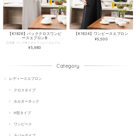
【K1826】バッククロスワンピ
【K1824】ワンピースエプロン
ースエプロンB
¥5,500
日本製 バックWクロスワンピースエプロン。さらっと軽やかなポリエステル素材。 はっきりとしたバッククロスがおしゃれな、ふんわり揺れるワンピースエプロンです。 MとLの2サイズ仕様です。着脱しやすいようにサイドジッパー付きで、スリット入りなので足さばきも◎ 肩紐調節出来るアジャスター付で自分サイズに合わせられストレスフリーです。 ちょっとそこまで出かけられるワンマイルウェアとしても大活躍です。 デザインやサイズ感にこだわった、丁寧な作りの日本製エプロン。 工場直営のエプロン専門店 エプロンストーリー ならではの高品質エプロンは、ギフトやプレゼントにも最適です。 -------------------------------------------------- 【生地の厚さ】普通 【伸縮性】あり 【生産国】日本製 【素材】ポリエステル100％（光に当てると 透ける生地です） 【サイズ 】Mサイズ/Lサイズ 【モデル】身長167ｃｍ -------------------------------------------------- ・写真の関係で実際の商品と色合いが異なることがございます。 ・火に近付けますと、繊維が溶けたり、燃えたりする恐れがあります。 ご使用の際には十分に注意して下さい。 ・濃色品は、汗や強い摩擦により、他の衣類に色移りすることがあります。色移りした場合は早めに洗濯してください。。 ・素材の性質上、着用や洗濯時の強い摩擦により、毛玉が発生する事があります。早めに毛玉取り器等での手入れをお進めします。 ・濃色製品は色落ちする恐れがありますので単独で洗って下さい。 ・長時間濡れたままにしておきますと、色が移る心配がありますのでご注意下さい。 ・洗濯の際は、ネットに入れて他の物と分けて洗って下さい。 ・洗濯後はゆるく絞り、すぐに形を整えて日陰に干して下さい ・タンブル乾燥はしないで下さい。
¥5,980
Category
レディースエプロン
クロスタイプ
ホルターネック
H型タイプ
ワンピース
カバータイプ