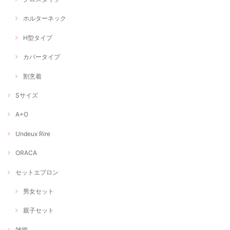
ホルターネック
H型タイプ
カバータイプ
割烹着
Sサイズ
A+O
Undeux Rire
ORACA
セットエプロン
男女セット
親子セット
雑貨