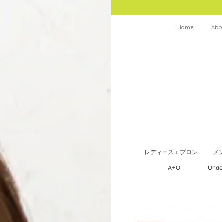
Home
Abo
レディースエプロン
メ
A+O
Unde