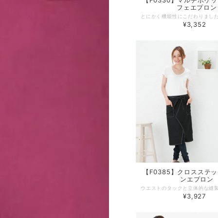
【F0330】マルチポケ
フェエプロン
¥3,352
【F0385】クロスステ
ンエプロン
¥3,927