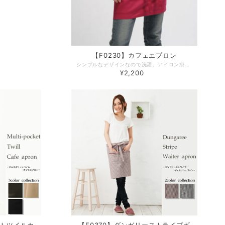
【F0230】カフェエプロン
シンプルなデザインなので洗濯、アイロン掛けが簡単です。腰紐を長くとっているので男女兼用で着ていただけます。 デザインやサイズ感にこだわった、丁寧な作りの日本製エプロン。 工場直営のエプロン専門店 エプロンストーリー ならではの高品質エプロンは、ギフトやプレゼントにも最適です。 -------------------------------------------------- 【生地の厚さ】 ​普通 【生産国】日本製 【素材】綿 100％ 【サイズ】フリー -------------------------------------------------- 【必ずお読みください/商品の取り扱いについて】 ●写真の関係で実際の商品と色合いが異なることがございます。 ●サイズは目安です。測り方、生地、縫製の関係で実際のものと違う場合があります。
¥2,200