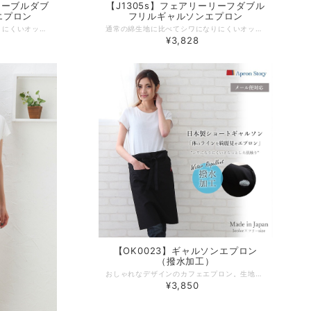
マーブルダブ
【J1305s】フェアリーリーフダブル
エプロン
フリルギャルソンエプロン
通常の綿生地に比べてシワになりにくいオックス生地にプリントを施しています。なか通し式のベルトなので前結びでもバックスタイルがスッキリ。２段フリルで可愛く、左右２つのポケットで機能性も十分です。 デザインやサイズ感にこだわった、丁寧な作りの日本製エプロン。 工場直営のエプロン専門店 エプロンストーリー ならではの高品質エプロンは、ギフトやプレゼントにも最適です。 -------------------------------------------------- 【生地の厚さ】 ​普通 【生産国】日本製 【素材】綿100％ 【サイズ】フリー 【モデル】身長167ｃｍ -------------------------------------------------- 【必ずお読みください/商品の取り扱いについて】 ・写真の関係で実際の商品と色合いが異なることがございます。 ・ 実際の色合いは写真より暗めになります。 ・蛍光剤の洗剤のご使用はおやめください。 ・生地の性質上、織キズやスラブがある場合がございます。 ・ブラックのベース（生地）カラーはベージュです。
通常の綿生地に比べてシワになりにくいオックス生地にプリントを施しています。なか通し式のベルトなので前結びでもバックスタイルがスッキリ。２段フリルで可愛く、左右２つのポケットで機能性も十分です。 デザインやサイズ感にこだわった、丁寧な作りの日本製エプロン。 工場直営のエプロン専門店 エプロンストーリー ならではの高品質エプロンは、ギフトやプレゼントにも最適です。 -------------------------------------------------- 【生地の厚さ】 ​普通 【生産国】日本製 【素材】綿100％ 【サイズ】フリー 【モデル】身長167ｃｍ -------------------------------------------------- 【必ずお読みください/商品の取り扱いについて】 ・写真の関係で実際の商品と色合いが異なることがございます。 ・実際の色合いは写真より暗めになります。 ・蛍光剤の洗剤のご使用はおやめください。 ・生地の性質上、織キズやスラブがある場合がございます。
¥3,828
【OK0023】ギャルソンエプロン
（撥水加工）
おしゃれなデザインのカフェエプロン。生地が薄く、軽いため長時間着用に最適です。撥水加工処理を施しているので水を弾き、汚れを防止します。身幅を広く取ることでヒップが隠れ、後姿が美しいデザインです。前後にポケットを配置し、タオル掛けを装備した機能的な腰巻エプロン。 デザインやサイズ感にこだわった、丁寧な作りの日本製エプロン。 工場直営のエプロン専門店 エプロンストーリー ならではの高品質エプロンは、ギフトやプレゼントにも最適です。 -------------------------------------------------- 【生地の厚さ】 ​薄め 【伸縮性】若干あり 【生産国】日本製 【素材】ポリエステル 65％、綿 35％ 【サイズ】フリー 【モデル】身長167ｃｍ -------------------------------------------------- 【必ずお読みください/商品の取り扱いについて】 ★写真の関係で実際の商品と色合いが異なることがございます。 ★火気に近づけますと、繊維が溶けたり、燃えたりする恐れがります。やけどの心配がありますので充分にご注意をお願いします。 ★素材の特性上、着用や洗濯時の強い摩擦により、毛玉が発生することがあります。早めに毛玉取器等でのお手入れをお勧めします。 ★濃紺品は、汗や摩強い摩擦により、他の衣類に色移りすることがあります。色移りした場合は、早めに洗濯してください。 ★洗濯の際は、ネットに入れて他の物と分けて洗って下さい。。 ★洗濯の際、濡れたままにしておきますと、色が落ちることがあります。 ★洗濯後は、ゆるく絞り、すぐに形を整えて日陰に干して下さい。 ★タンブル乾燥はしないで下さい。
¥3,850