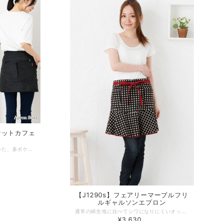
ケットカフェ
形の異なる６つのポケットがついた、多ポケットカフェエプロン。短め丈のカフェエプロンは、ミニマムながら汚れやすい部分をしっかりカバーしてくれます。黒のシンプルなデザインなので、業務用としても活躍します。たっぷり使った生地が後ろで交差し、ヒップを隠してくれるのでスマートな後ろ姿に。 -------------------------------------------------- 【生地の厚さ】やや厚手 【伸縮性】ややあり 【生産国】中国製 【素材】ポリエステル 100% 【サイズ】レディース フリーサイズ 【モデル】身長168ｃｍ -------------------------------------------------- 【必ずお読みください/商品の取り扱いについて】 ●写真の関係で実際の商品と色合いが異なることがございます。 ●火に近付けますと、繊維が溶けたり、燃えたりする恐れがありますご使用の際には十分に注意して下さい。 素材の特性上、着用や洗濯時の強い摩擦により、毛玉が発生することがあります。早めに毛玉取器等でのお手入れをお勧めします。 ●濃色品は、汗や強い摩擦により、他の衣類に色移りすることがあります。色移りした場合は、早めに洗濯して下さい。 ●洗濯の際、濡れたままにしておきますと、色が落ちることがあります。 ●タンブル乾燥はしないで下さい。
【J1290s】フェアリーマーブルフリ
ルギャルソンエプロン
通常の綿生地に比べてシワになりにくいオックス生地にプリントを施しています。なか通し式のベルトなので前結びでもバックスタイルがスッキリ。ふわっとフリルで可愛く脚長効果。左右２つのポケットで機能性も十分です。 デザインやサイズ感にこだわった、丁寧な作りの日本製エプロン。 工場直営のエプロン専門店 エプロンストーリー ならではの高品質エプロンは、ギフトやプレゼントにも最適です。 -------------------------------------------------- 【生地の厚さ】 ​普通 【生産国】日本製 【素材】綿100％ 【サイズ】フリー 【モデル】身長167ｃｍ -------------------------------------------------- 【必ずお読みください/商品の取り扱いについて】 ・写真の関係で実際の商品と色合いが異なることがございます。 ・実際の色合いは写真より暗めになります。 ・蛍光剤の洗剤のご使用はおやめください。 ・生地の性質上、織キズやスラブがある場合がございます。 ・ブラックのベース（生地）カラーはベージュです。
¥3,630