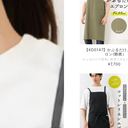
【KD0147】かぶるだ
ロン(難燃）
¥7,700