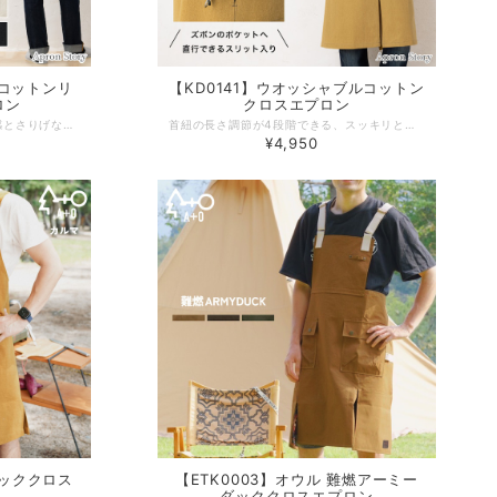
しコットンリ
【KD0141】ウオッシャブルコットン
ロン
クロスエプロン
洗いざらした古着のような生地感とさりげないバイカラーがおしゃれ！シンプルだけど多機能な日本製メンズエプロン。オックス織りの丈夫なコットンリネン生地を使用しているので、毎日安心してお使いいただけます。ファスナー付きの内ポケットや肩紐の滑り止めなど機能性も抜群◎シンプルな配色は着る人を選ばないので、プレゼント・ギフトとしてもおすすめです。
首紐の長さ調節が4段階できる、スッキリとかっこいい日本製メンズクロスエプロン。エプロンを着たまま 下に着ているボトムスのポケットにスッと手が入る便利スリット入り！ヴィンテージ感のあるしっかりと丈夫なコットン生地を使用しているので、毎日安心してお使いいただけます。シンプルなデザインは、着る人を選ばないのでプレゼント・ギフトとしてもおすすめです。 -------------------------------------------------- 【生地の厚さ】 普通 【伸縮性】 若干あり 【生産国】日本製 【素材】綿100％ 【サイズ】メンズ フリーサイズ 【モデル】身長180ｃｍ -------------------------------------------------- 【必ずお読みください/商品の取り扱いについて】 ●火に近付けますと、繊維が燃えたりする恐れがありますので、ご使用の際には、充分注意をお願いします。 ●デニム製品の特徴として、摩擦(特に湿った状態)や、汗や雨などで濡れた時は、他の衣類に色移りする場合がありますので充分ご注意ください。 ●洗濯の際は、長時間水につけておいたり洗剤溶液につけたまま放置すると、若干の色落ちがありますので、出来るだけ単品洗いをお勧めします。 ●万が一、色落ちした場合には、移った物を早めに洗濯して下さい。以上の点を充分ご留意の上、お取扱いください。 ●タンブル乾燥、スチームアイロン禁止。
¥4,950
バッククロス
【ETK0003】オウル 難燃アーミー
ダッククロスエプロン