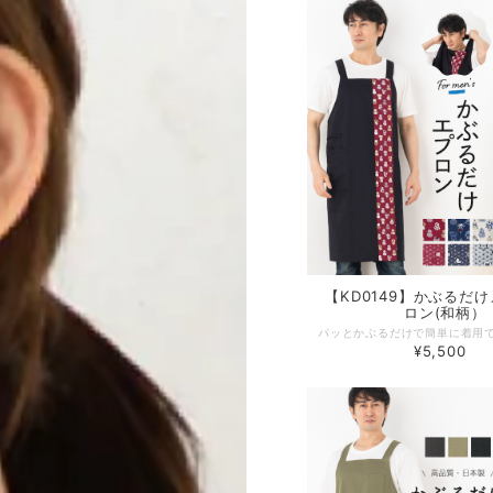
【KD0149】かぶるだ
ロン(和柄）
¥5,500