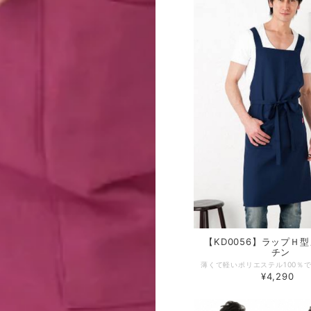
【KD0056】ラップＨ
チン
¥4,290