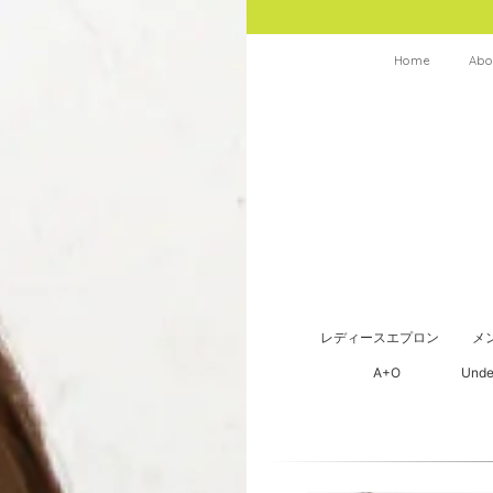
Home
Abo
レディースエプロン
メ
A+O
Unde