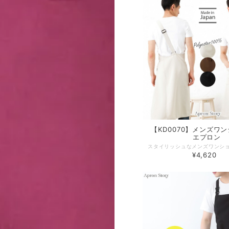
【KD0070】メンズワ
エプロン
¥4,620