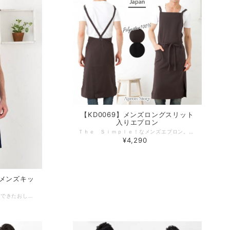
【KD0069】メンズロングスリット
入りエプロン
Ｔｈｅ Ｓｉｍｐｌｅ！なメンズエプロン。余分な装飾は付けず、どんなシチュエーションにもおススメの使いやすいデザイン。その分機能にはこだわりを。ズレ落ちにくいクロスタイプの肩紐は、長さ調節が自由裾には両サイドスリットで足さばきを良く。シワになりにくく、さらさらの着心地の良さもおススメポイントです。 デザインやサイズ感にこだわった、丁寧な作りの日本製エプロン。 工場直営のエプロン専門店 エプロンストーリー ならではの高品質エプロンは、ギフトやプレゼントにも最適です。 ※チャコールは普段はグレー色ですが光の加減で画像のように茶色に変化します。 -------------------------------------------------- 【生地の厚さ】 ​普通 【生産国】日本製 【素材】ポリエステル100％ 【サイズ】フリー 【モデル】身長180ｃｍ -------------------------------------------------- 【必ずお読みください/商品の取り扱いについて】 ・写真の関係で実際の商品と色合いが異なることがございます。 ・ 実際の色合いは写真より暗めになります。 ・蛍光剤の洗剤のご使用はおやめください。 ・生地の性質上、織キズやスラブがある場合がございます。
¥4,290
型メンズキッ
薄くて軽いポリエステル100％でできたおしゃれな男性用エプロン。こだわりの作りや大きめのサイズ感は日本製エプロンならではの良さです。 -------------------------------------------------- 【生地の厚さ】 ​薄め、透け感あり 【生産国】日本製 【素材】ポリエステル100％ 【サイズ】フリー 【モデル】身長180cm -------------------------------------------------- 【必ずお読みください/商品の取り扱いについて】 写真の関係で実際の商品と色合いが異なることがございます。 実際の色合いは写真より暗めになります。 蛍光剤の洗剤のご使用はおやめください。 生地の性質上、織キズやスラブがある場合がございます。