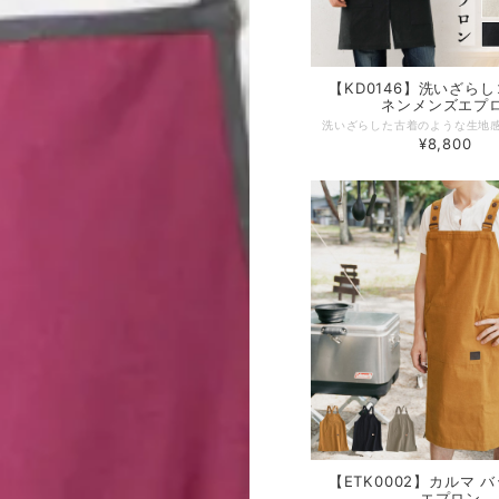
【KD0146】洗いざら
ネンメンズエプ
¥8,800
【ETK0002】カルマ 
エプロン