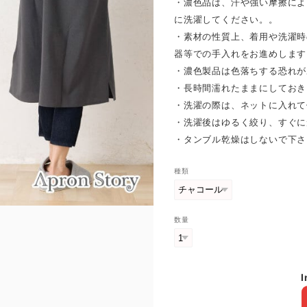
・濃色品は、汗や強い摩擦によ
に洗濯してください。。
・素材の性質上、着用や洗濯時
器等での手入れをお進めします
・濃色製品は色落ちする恐れが
・長時間濡れたままにしておき
・洗濯の際は、ネットに入れて
・洗濯後はゆるく絞り、すぐに
・タンブル乾燥はしないで下さ
種類
数量
I