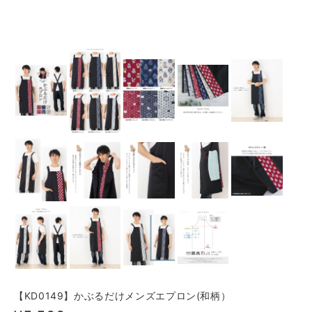
【KD0149】かぶるだけメンズエプロン(和柄）