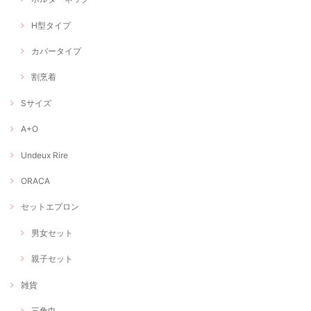
H型タイプ
カバータイプ
割烹着
Sサイズ
A+O
Undeux Rire
ORACA
セットエプロン
男女セット
親子セット
雑貨
三角巾