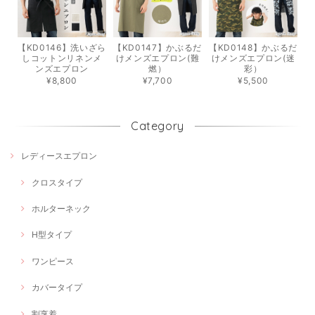
【KD0146】洗いざら
【KD0147】かぶるだ
【KD0148】かぶるだ
しコットンリネンメ
けメンズエプロン(難
けメンズエプロン(迷
ンズエプロン
燃）
彩）
¥8,800
¥7,700
¥5,500
Category
レディースエプロン
クロスタイプ
ホルターネック
H型タイプ
ワンピース
カバータイプ
割烹着