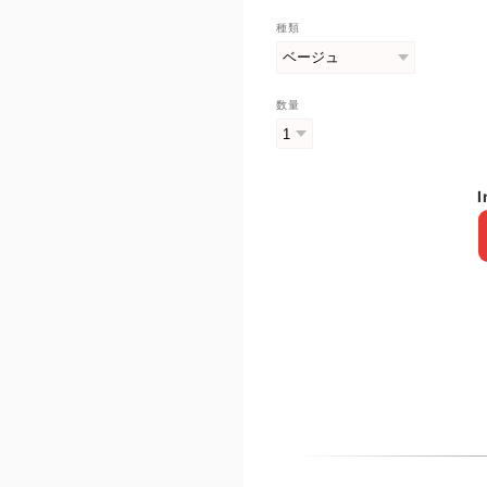
種類
数量
I