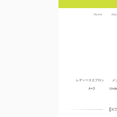
Home
Abo
レディースエプロン
メ
A+O
Unde
【K