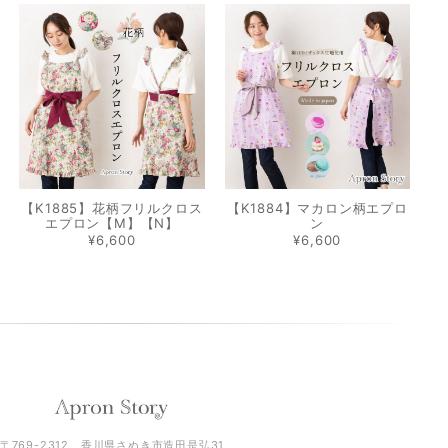
【K1885】花柄フリルクロス
【K1884】マカロン柄エプロ
エプロン【M】【N】
ン
¥6,600
¥6,600
〒769-2312 香川県さぬき市造田是弘31