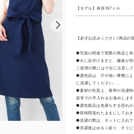
【モデル】身長167ｃｍ
----------------------------
【必ずお読みください/商品の
●写真の関係で実際の商品と色
●火に近付けますと、繊維が溶
ご使用の際には十分に注意して
●濃色品は、汗や強い摩擦によ
に洗濯してください。。
●素材の性質上、着用や洗濯時
器等での手入れをお進めします
●濃色製品は色落ちする恐れが
●長時間濡れたままにしておき
●洗濯の際は、ネットに入れて
●洗濯後はゆるく絞り、すぐに