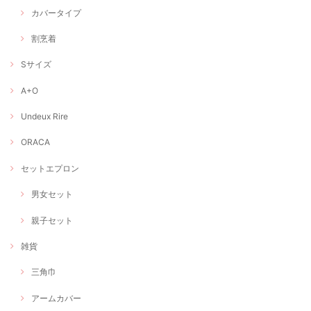
カバータイプ
割烹着
Sサイズ
A+O
Undeux Rire
ORACA
セットエプロン
男女セット
親子セット
雑貨
三角巾
アームカバー