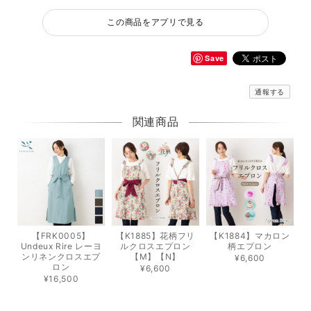
この商品をアプリで見る
Save
通報する
関連商品
【FRK0005】
【K1885】花柄フリ
【K1884】マカロン
Undeux Rire レーヨ
ルクロスエプロン
柄エプロン
ンリネンクロスエプ
【M】【N】
¥6,600
ロン
¥6,600
¥16,500