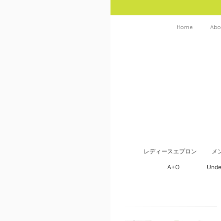
Home
Abo
レディースエプロン
メ
A+O
Unde