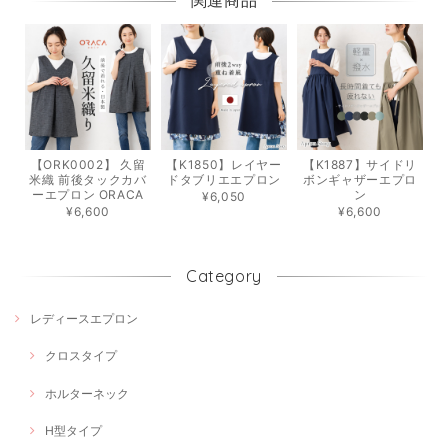
関連商品
【ORK0002】 久留
【K1850】レイヤー
【K1887】サイドリ
米織 前後タックカバ
ドタブリエエプロン
ボンギャザーエプロ
ーエプロン ORACA
ン
¥6,050
¥6,600
¥6,600
Category
レディースエプロン
クロスタイプ
ホルターネック
H型タイプ