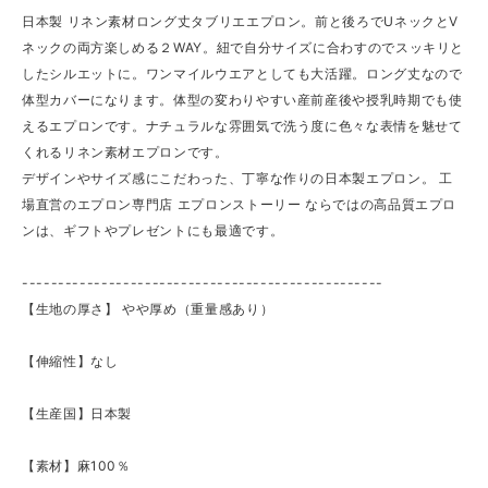
日本製 リネン素材ロング丈タブリエエプロン。前と後ろでUネックとV
ネックの両方楽しめる２WAY。紐で自分サイズに合わすのでスッキリと
したシルエットに。ワンマイルウエアとしても大活躍。ロング丈なので
体型カバーになります。体型の変わりやすい産前産後や授乳時期でも使
えるエプロンです。ナチュラルな雰囲気で洗う度に色々な表情を魅せて
くれるリネン素材エプロンです。
デザインやサイズ感にこだわった、丁寧な作りの日本製エプロン。 工
場直営のエプロン専門店 エプロンストーリー ならではの高品質エプロ
ンは、ギフトやプレゼントにも最適です。
--------------------------------------------------
【生地の厚さ】 ​やや厚め（重量感あり）
【伸縮性】なし
【生産国】日本製
【素材】麻100％