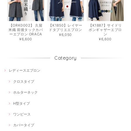
【ORK0002】 久留
【K1850】レイヤー
【K1887】サイドリ
米織 前後タックカバ
ドタブリエエプロン
ボンギャザーエプロ
ーエプロン ORACA
ン
¥6,050
¥6,600
¥6,600
Category
レディースエプロン
クロスタイプ
ホルターネック
H型タイプ
ワンピース
カバータイプ