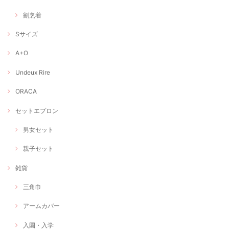
割烹着
Sサイズ
A+O
Undeux Rire
ORACA
セットエプロン
男女セット
親子セット
雑貨
三角巾
アームカバー
入園・入学