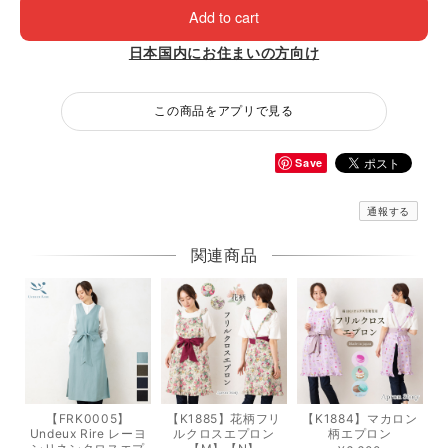
Add to cart
日本国内にお住まいの方向け
この商品をアプリで見る
Save
通報する
関連商品
【FRK0005】
【K1885】花柄フリ
【K1884】マカロン
Undeux Rire レーヨ
ルクロスエプロン
柄エプロン