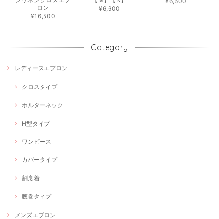
ンリネンクロスエプ
【M】【N】
¥6,600
ロン
¥6,600
¥16,500
Category
レディースエプロン
クロスタイプ
ホルターネック
H型タイプ
ワンピース
カバータイプ
割烹着
腰巻タイプ
メンズエプロン