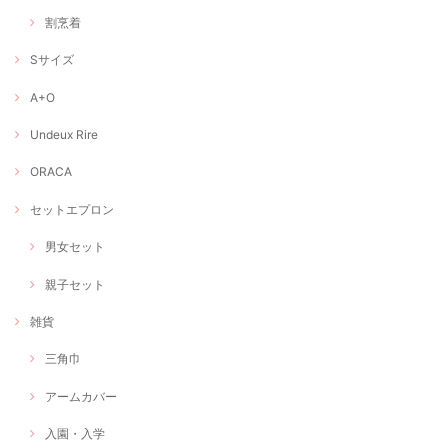
割烹着
Sサイズ
A+O
Undeux Rire
ORACA
セットエプロン
男女セット
親子セット
雑貨
三角巾
アームカバー
入園・入学