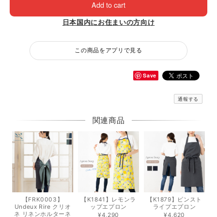
Add to cart
日本国内にお住まいの方向け
この商品をアプリで見る
Save
通報する
関連商品
【FRK0003】
【K1841】レモンラ
【K1879】ピンスト
Undeux Rire クリオ
ップエプロン
ライプエプロン
ネ リネンホルターネ
¥4,290
¥4,620