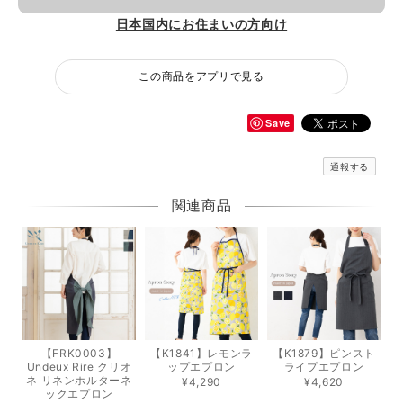
日本国内にお住まいの方向け
この商品をアプリで見る
Save
通報する
関連商品
【FRK0003】
【K1841】レモンラ
【K1879】ピンスト
Undeux Rire クリオ
ップエプロン
ライプエプロン
ネ リネンホルターネ
¥4,290
¥4,620
ックエプロン