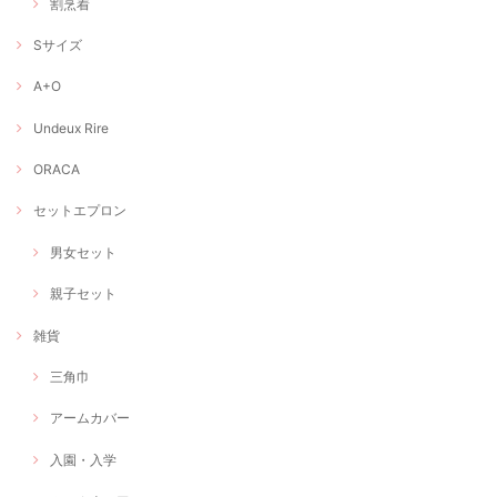
割烹着
Sサイズ
A+O
Undeux Rire
ORACA
セットエプロン
男女セット
親子セット
雑貨
三角巾
アームカバー
入園・入学