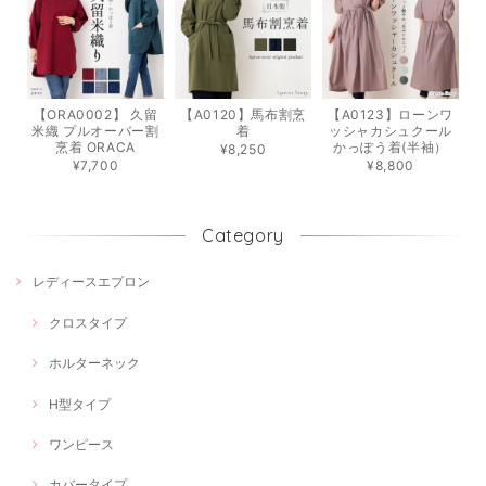
【ORA0002】 久留
【A0120】馬布割烹
【A0123】ローンワ
米織 プルオーバー割
着
ッシャカシュクール
烹着 ORACA
かっぽう着(半袖）
¥8,250
¥7,700
¥8,800
Category
レディースエプロン
クロスタイプ
ホルターネック
H型タイプ
ワンピース
カバータイプ