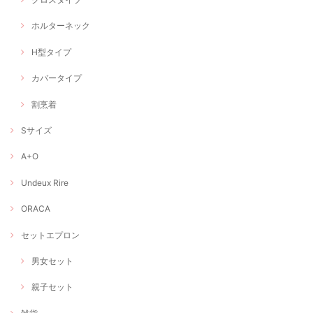
ホルターネック
H型タイプ
カバータイプ
割烹着
Sサイズ
A+O
Undeux Rire
ORACA
セットエプロン
男女セット
親子セット