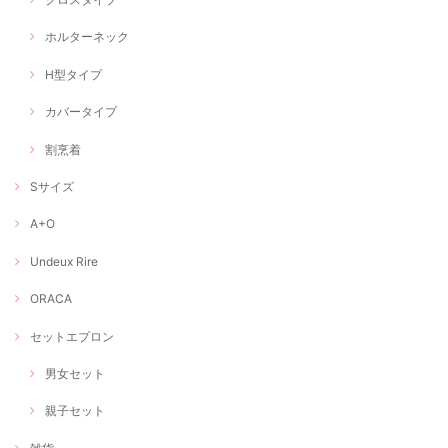
ホルターネック
H型タイプ
カバータイプ
割烹着
Sサイズ
A+O
Undeux Rire
ORACA
セットエプロン
男女セット
親子セット