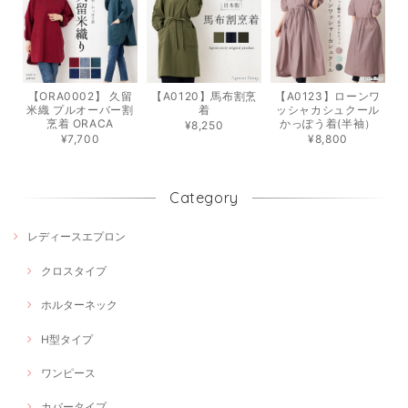
【ORA0002】 久留
【A0120】馬布割烹
【A0123】ローンワ
米織 プルオーバー割
着
ッシャカシュクール
烹着 ORACA
かっぽう着(半袖）
¥8,250
¥7,700
¥8,800
Category
レディースエプロン
クロスタイプ
ホルターネック
H型タイプ
ワンピース
カバータイプ