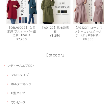
【ORA0002】 久留
【A0120】馬布割烹
【A0123】ローンワ
米織 プルオーバー割
着
ッシャカシュクール
烹着 ORACA
かっぽう着(半袖）
¥8,250
¥7,700
¥8,800
Category
レディースエプロン
クロスタイプ
ホルターネック
H型タイプ
ワンピース