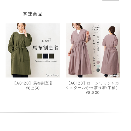
関連商品
【A0120】馬布割烹着
【A0123】ローンワッシャカ
シュクールかっぽう着(半袖）
¥8,250
¥8,800