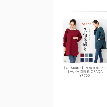
【ORA0002】 久留米織 プル
オーバー割烹着 ORACA
¥7,700