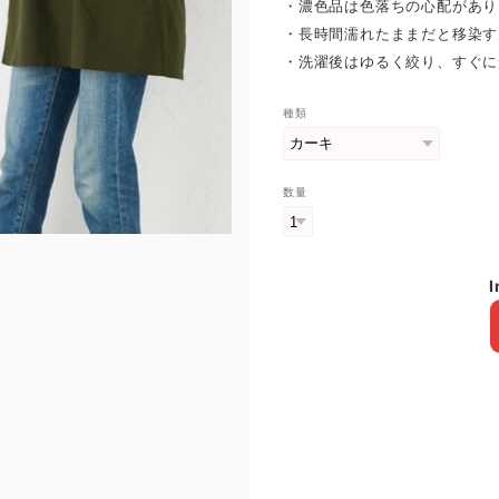
・濃色品は色落ちの心配があり
・長時間濡れたままだと移染す
・洗濯後はゆるく絞り、すぐに
種類
数量
I