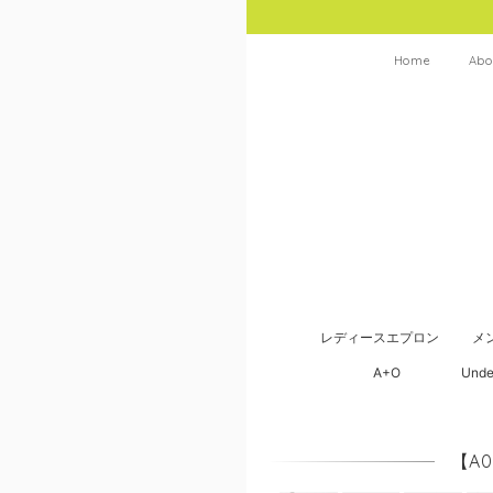
Home
Abo
レディースエプロン
メ
A+O
Unde
【A