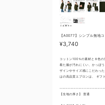
【A0077】シンプル無地
¥3,740
コットン100％の素材と８色
着た服が汚れにくい、かっぽう
ザインやサイズ感にこだわった
はの高品質エプロンは、 ギフ
----------------------------
【生地の厚さ】 ​普通