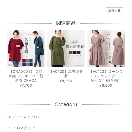
通報する
関連商品
【ORA0002】 久留
【A0120】馬布割烹
【A0123】ローンワ
米織 プルオーバー割
着
ッシャカシュクール
烹着 ORACA
かっぽう着(半袖）
¥8,250
¥7,700
¥8,800
Category
レディースエプロン
クロスタイプ