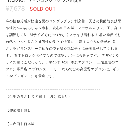
【A0095】リネンロングラグラン割烹着
¥7,678
SOLD OUT
麻の接触冷感が快適な夏のロングラグラン割烹着！天然の抗菌防臭効果
や速乾性のあるリネン素材。安心の日本製！ノーホルマリン加工。身巾
を調節してS～Mサイズでだぶつかなくスッキリ着れる！ 暑い季節でも
自然のひんやりさと通気性の良さで快適に！ 麻１００％の天然の涼し
さ。ラグランスリーブ袖なので肩幅を気にせずに華奢見せしてくれま
す。 着丈もロングタイプなので体型カバーにも最適です。 デザインや
サイズ感にこだわった、丁寧な作りの日本製エプロン。 工場直営のエ
プロン専門店 エプロンストーリー ならではの高品質エプロンは、ギフ
トやプレゼントにも最適です。
--------------------------------------------------
【生地の厚さ】 ​やや薄手（透け感あり）
【伸縮性】無し
【生産国】日本製