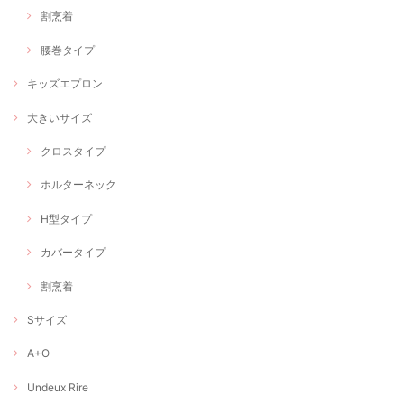
割烹着
腰巻タイプ
キッズエプロン
大きいサイズ
クロスタイプ
ホルターネック
H型タイプ
カバータイプ
割烹着
Sサイズ
A+O
Undeux Rire