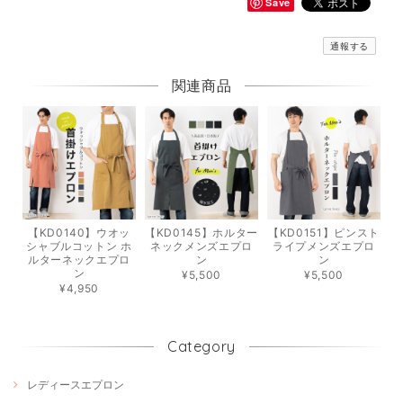
Save
通報する
関連商品
【KD0140】ウオッ
【KD0145】ホルター
【KD0151】ピンスト
シャブルコットン ホ
ネックメンズエプロ
ライプメンズエプロ
ルターネックエプロ
ン
ン
ン
¥5,500
¥5,500
¥4,950
Category
レディースエプロン