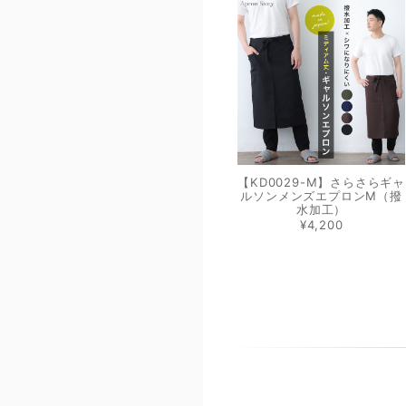
【KD0029-M】さらさらギャ
ルソンメンズエプロンM（撥
水加工）
¥4,200