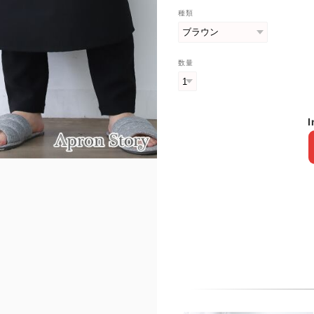
種類
数量
I