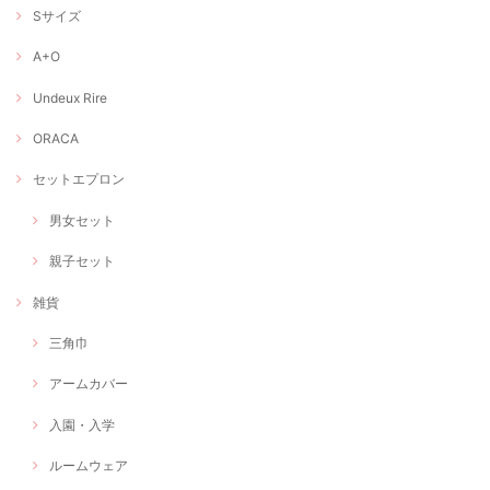
Sサイズ
A+O
Undeux Rire
ORACA
セットエプロン
男女セット
親子セット
雑貨
三角巾
アームカバー
入園・入学
ルームウェア