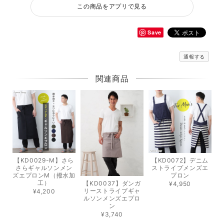
この商品をアプリで見る
Save
通報する
関連商品
【KD0029-M】さら
【KD0072】デニム
さらギャルソンメン
ストライプメンズエ
ズエプロンM（撥水加
プロン
工）
【KD0037】ダンガ
¥4,950
リーストライプギャ
¥4,200
ルソンメンズエプロ
ン
¥3,740