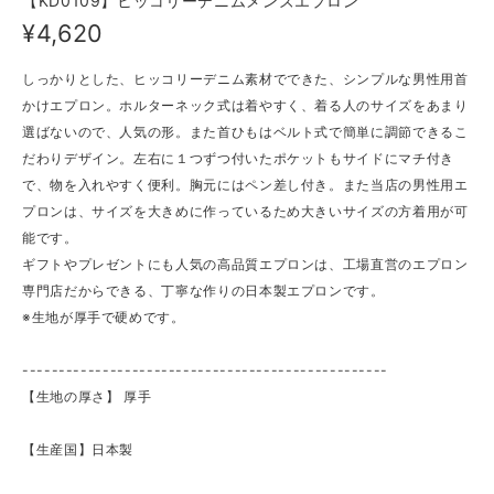
【KD0109】ヒッコリーデニムメンズエプロン
¥4,620
しっかりとした、ヒッコリーデニム素材でできた、シンプルな男性用首
かけエプロン。ホルターネック式は着やすく、着る人のサイズをあまり
選ばないので、人気の形。また首ひもはベルト式で簡単に調節できるこ
だわりデザイン。左右に１つずつ付いたポケットもサイドにマチ付き
で、物を入れやすく便利。胸元にはペン差し付き。また当店の男性用エ
プロンは、サイズを大きめに作っているため大きいサイズの方着用が可
能です。
ギフトやプレゼントにも人気の高品質エプロンは、工場直営のエプロン
専門店だからできる、丁寧な作りの日本製エプロンです。
※生地が厚手で硬めです。
--------------------------------------------------
【生地の厚さ】 ​厚手
【生産国】日本製