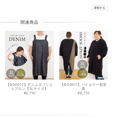
通報する
関連商品
【BG0012】デニムタブリエ
【BG0011】バイカラー割烹
エプロン【3Lサイズ】
着
¥6,710
¥6,710