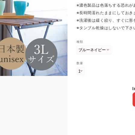
※濃色製品は色落ちする恐れが
※長時間濡れたままにしておき
※洗濯後は緩く絞り、すぐに形
※タンブル乾燥はしないで下さ
種類
数量
I