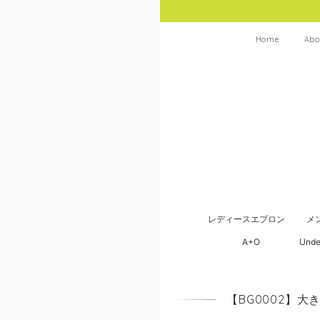
Home
Abo
レディースエプロン
メ
A+O
Unde
【BG0002】