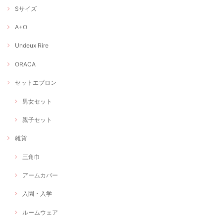
Sサイズ
A+O
Undeux Rire
ORACA
セットエプロン
男女セット
親子セット
雑貨
三角巾
アームカバー
入園・入学
ルームウェア