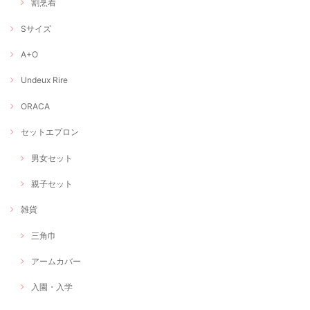
割烹着
Sサイズ
A+O
Undeux Rire
ORACA
セットエプロン
男女セット
親子セット
雑貨
三角巾
アームカバー
入園・入学