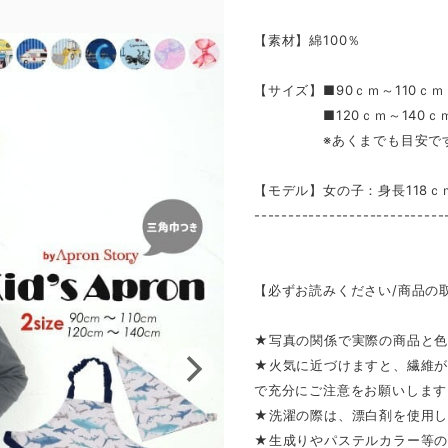
【素材】綿100％
【サイズ】■90ｃｍ～110ｃｍ
■120ｃｍ～140ｃｍ（対
※あくまでも目安で
【モデル】女の子：身長118ｃ
----------------------------
【必ずお読みください/商品の
★写真の関係で実際の商品と色
★火気に近づけますと、繊維が
で充分にご注意をお願いします
★洗濯の際は、漂白剤を使用し
★生成りやパステルカラー等の