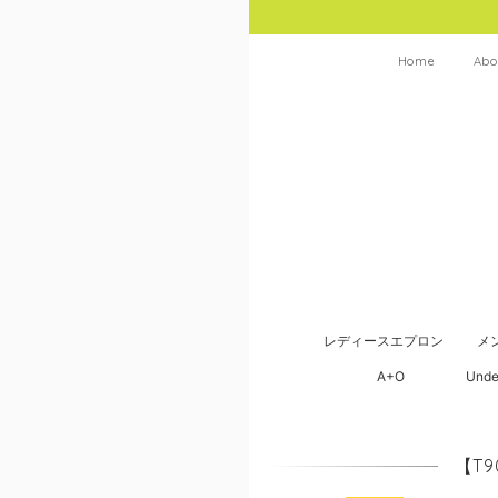
Home
Abo
レディースエプロン
メ
A+O
Unde
【T