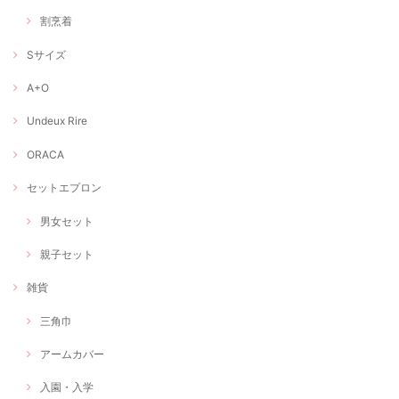
割烹着
Sサイズ
A+O
Undeux Rire
ORACA
セットエプロン
男女セット
親子セット
雑貨
三角巾
アームカバー
入園・入学