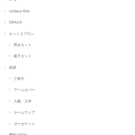
Undeux Rire
ORACA
セットエプロン
男女セット
親子セット
雑貨
三角巾
アームカバー
入園・入学
ルームウェア
ガーゼケット
機能で探す