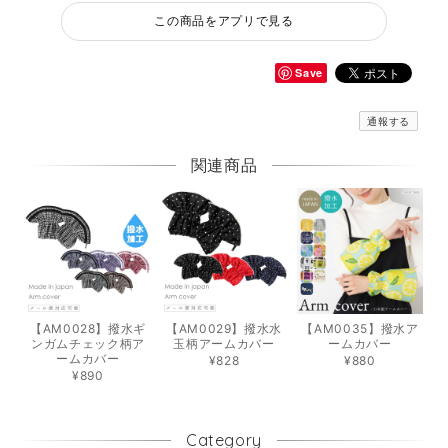
この商品をアプリで見る
Save
通報する
関連商品
【AM0028】撥水ギ
【AM0029】撥水水
【AM0035】撥水ア
ンガムチェック柄ア
玉柄アームカバー
ームカバー
ームカバー
¥828
¥880
¥890
Category