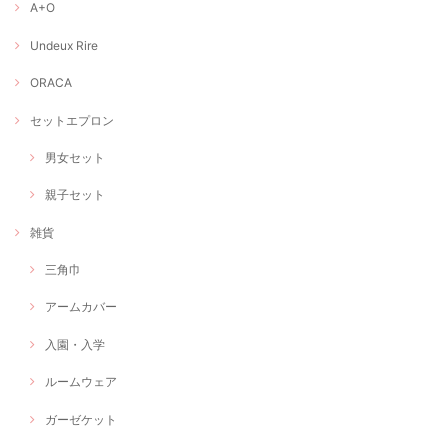
A+O
Undeux Rire
ORACA
セットエプロン
男女セット
親子セット
雑貨
三角巾
アームカバー
入園・入学
ルームウェア
ガーゼケット