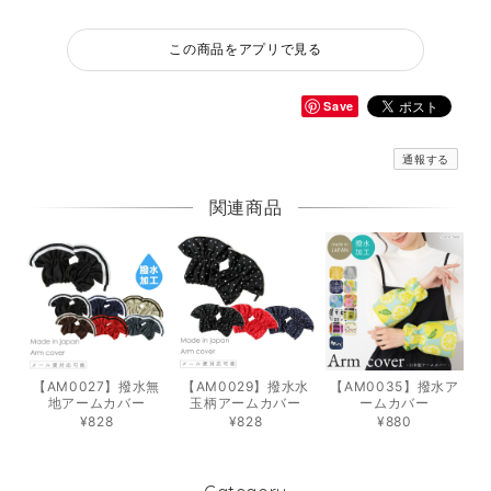
この商品をアプリで見る
Save
通報する
関連商品
【AM0027】撥水無
【AM0029】撥水水
【AM0035】撥水ア
地アームカバー
玉柄アームカバー
ームカバー
¥828
¥828
¥880