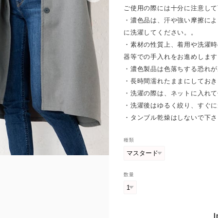
ご使用の際には十分に注意して
・濃色品は、汗や強い摩擦によ
に洗濯してください。。
・素材の性質上、着用や洗濯時
器等での手入れをお進めします
・濃色製品は色落ちする恐れが
・長時間濡れたままにしておき
・洗濯の際は、ネットに入れて
・洗濯後はゆるく絞り、すぐに
・タンブル乾燥はしないで下さ
種類
数量
I