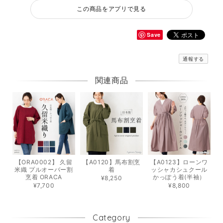
この商品をアプリで見る
Save
通報する
関連商品
【ORA0002】 久留
【A0120】馬布割烹
【A0123】ローンワ
米織 プルオーバー割
着
ッシャカシュクール
烹着 ORACA
かっぽう着(半袖）
¥8,250
¥7,700
¥8,800
Category