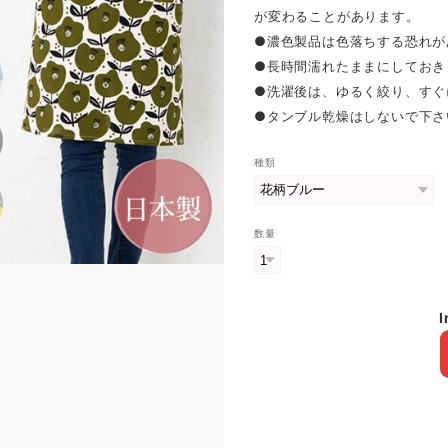
が変わることがあります。
●濃色製品は色落ちする恐れが
●長時間濡れたままにしておき
●洗濯後は、ゆるく絞り、すぐ
●タンブル乾燥はしないで下さ
種類
数量
I