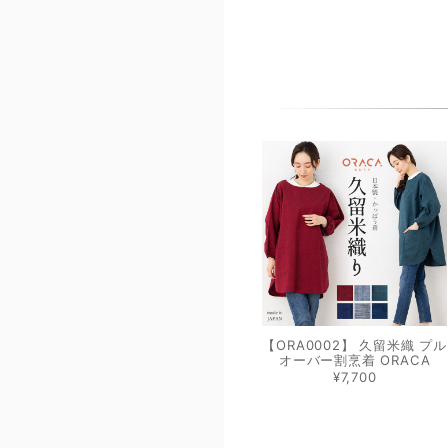
【ORA0002】 久留米織 プル
オーバー割烹着 ORACA
¥7,700