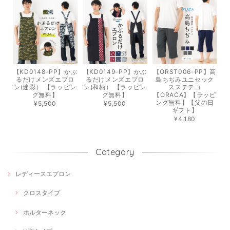
【KD0148-PP】かぶ
【KD0149-PP】かぶ
【ORST006-PP】高
るだけメンズエプロ
るだけメンズエプロ
島ちぢみユニセック
ン(迷彩） 【ラッピン
ン(和柄） 【ラッピン
スステテコ
グ無料】
グ無料】
【ORACA】【ラッピ
ング無料】【父の日
¥5,500
¥5,500
ギフト】
¥4,180
Category
レディースエプロン
クロスタイプ
ホルターネック