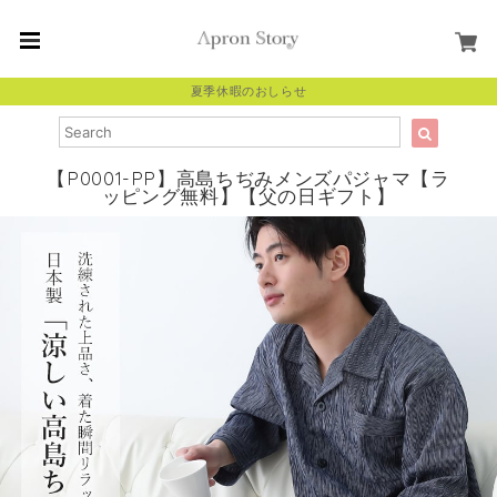
夏季休暇のおしらせ
【P0001-PP】高島ちぢみメンズパジャマ【ラ
ッピング無料】【父の日ギフト】