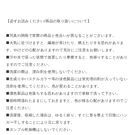
【必ずお読みください/商品の取り扱いについて】
■写真の関係で実際の商品と色合いが異なることがございます。
■火気に近づけますと、繊維が溶けたり、燃えたりする恐れがありま
す。やけどの心配がありますので充分にご注意をお願いします。
■汗や水で湿った状態で放置したり摩擦すると、色移りすることがあり
ますのでご注意ください。
■洗濯の際は、漂白剤を使用しないでください。
■生成りやパステルカラー等の淡色製品には蛍光増白剤が入っていない
洗剤を使用してください。色が変わることがあります。
■濃色製品は色落ちする恐れがありますので単独で洗って下さい。
■長時間濡れたままにしておきますと、色が移る心配がありますのでご
注意ください。
■洗濯後、収縮した場合は、ゆるく絞り、すぐに形を整えて日陰にハン
ガー干しすることにより元に戻ります。
■タンブル乾燥機はしないでください。