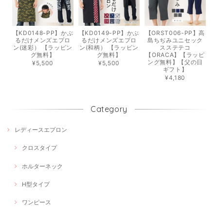
【KD0148-PP】かぶ
【KD0149-PP】かぶ
【ORST006-PP】高
るだけメンズエプロ
るだけメンズエプロ
島ちぢみユニセック
ン(迷彩） 【ラッピン
ン(和柄） 【ラッピン
スステテコ
グ無料】
グ無料】
【ORACA】【ラッピ
ング無料】【父の日
¥5,500
¥5,500
ギフト】
¥4,180
Category
レディースエプロン
クロスタイプ
ホルターネック
H型タイプ
ワンピース