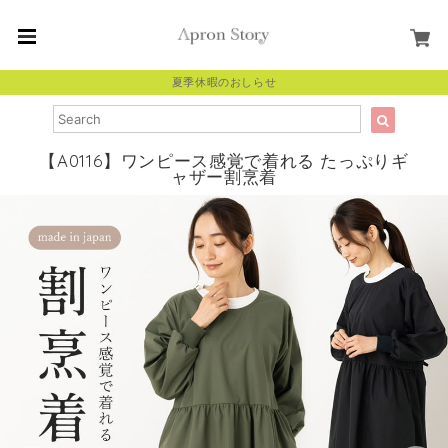
夏季休暇のおしらせ
【A0116】ワンピース感覚で着れる たっぷりギ
ャザー割烹着