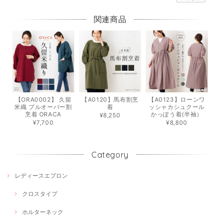
関連商品
【ORA0002】 久留
【A0120】馬布割烹
【A0123】ローンワ
米織 プルオーバー割
着
ッシャカシュクール
烹着 ORACA
かっぽう着(半袖）
¥8,250
¥7,700
¥8,800
Category
レディースエプロン
クロスタイプ
ホルターネック