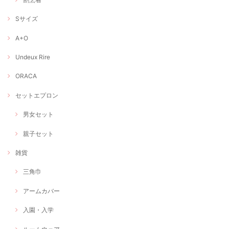
Sサイズ
A+O
Undeux Rire
ORACA
セットエプロン
男女セット
親子セット
雑貨
三角巾
アームカバー
入園・入学