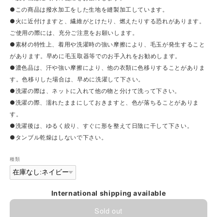
●この商品は撥水加工をした生地を縫製加工しています。
●火に近付けますと、繊維がとけたり、燃えたりする恐れがあります。
ご使用の際には、充分ご注意をお願いします。
●素材の特性上、着用や洗濯時の強い摩擦により、毛玉が発生すること
があります。早めに毛玉取器等でのお手入れをお勧めします。
●濃色品は、汗や強い摩擦により、他の衣類に色移りすることがありま
す。色移りした場合は、早めに洗濯して下さい。
●洗濯の際は、ネットに入れて他の物と分けて洗って下さい。
●洗濯の際、濡れたままにしておきますと、色が落ちることがありま
す。
●洗濯後は、ゆるく絞り、すぐに形を整えて日陰に干して下さい。
●タンブル乾燥はしないで下さい。
種類
International shipping available
Sold out