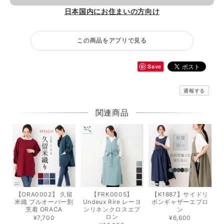
日本国内にお住まいの方向け
この商品をアプリで見る
Save
通報する
関連商品
【ORA0002】 久留
【FRK0005】
【K1887】サイドリ
米織 プルオーバー割
Undeux Rire レーヨ
ボンギャザーエプロ
烹着 ORACA
ンリネンクロスエプ
ン
ロン
¥7,700
¥6,600