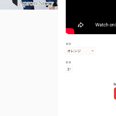
種類
数量
I