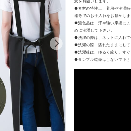
意をお願いします。
●素材の特性上、着用や洗濯時
器等でのお手入れをお勧めしま
●濃色品は、汗や強い摩擦によ
めに洗濯して下さい。
●洗濯の際は、ネットに入れて
●洗濯の際、濡れたままにして
●洗濯後は、ゆるく絞り、すぐ
●タンブル乾燥はしないで下さ