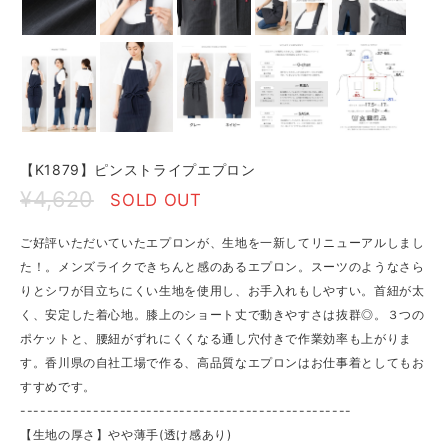
【K1879】ピンストライプエプロン
¥4,620
SOLD OUT
ご好評いただいていたエプロンが、生地を一新してリニューアルしまし
た！。メンズライクできちんと感のあるエプロン。スーツのようなさら
りとシワが目立ちにくい生地を使用し、お手入れもしやすい。首紐が太
く、安定した着心地。膝上のショート丈で動きやすさは抜群◎。３つの
ポケットと、腰紐がずれにくくなる通し穴付きで作業効率も上がりま
す。香川県の自社工場で作る、高品質なエプロンはお仕事着としてもお
すすめです。
--------------------------------------------------
【生地の厚さ】やや薄手(透け感あり)