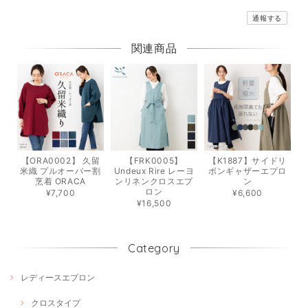
通報する
関連商品
【ORA0002】 久留
【FRK0005】
【K1887】サイドリ
米織 プルオーバー割
Undeux Rire レーヨ
ボンギャザーエプロ
烹着 ORACA
ンリネンクロスエプ
ン
ロン
¥7,700
¥6,600
¥16,500
Category
レディースエプロン
クロスタイプ