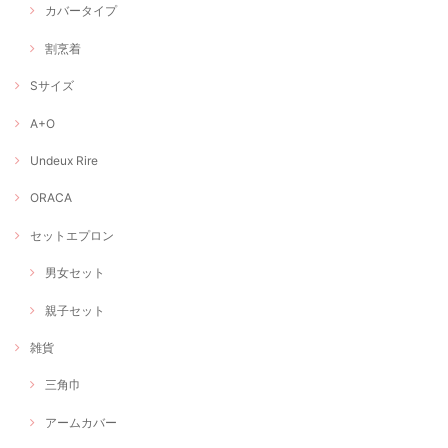
カバータイプ
割烹着
Sサイズ
A+O
Undeux Rire
ORACA
セットエプロン
男女セット
親子セット
雑貨
三角巾
アームカバー