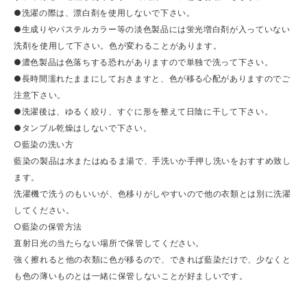
●洗濯の際は、漂白剤を使用しないで下さい。
●生成りやパステルカラー等の淡色製品には蛍光増白剤が入っていない
洗剤を使用して下さい。色が変わることがあります。
●濃色製品は色落ちする恐れがありますので単独で洗って下さい。
●長時間濡れたままにしておきますと、色が移る心配がありますのでご
注意下さい。
●洗濯後は、ゆるく絞り、すぐに形を整えて日陰に干して下さい。
●タンブル乾燥はしないで下さい。
○藍染の洗い方
藍染の製品は水またはぬるま湯で、手洗いか手押し洗いをおすすめ致し
ます。
洗濯機で洗うのもいいが、色移りがしやすいので他の衣類とは別に洗濯
してください。
○藍染の保管方法
直射日光の当たらない場所で保管してください。
強く擦れると他の衣類に色が移るので、できれば藍染だけで、少なくと
も色の薄いものとは一緒に保管しないことが好ましいです。