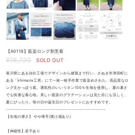
【A0118】藍染ロング割烹着
¥16,720
SOLD OUT
香川県にある自社工場でデザインから縫製まで行い、さぬき市津田町に
ある「khimaira工房」にて一枚一枚手作業で藍染めされた、高品質なロ
ング丈かっぽう着。通気性のいいリネン100％生地を使用し、夏の暑さ
でも快適な着心地。美しい藍染のグラデーションは見た目にも涼しく、
夏にぴったり。母の日や誕生日のプレゼントにおすすめです。
--------------------------------------------------
【生地の厚さ】 やや薄手(透け感あり)
【伸縮性】若干あり