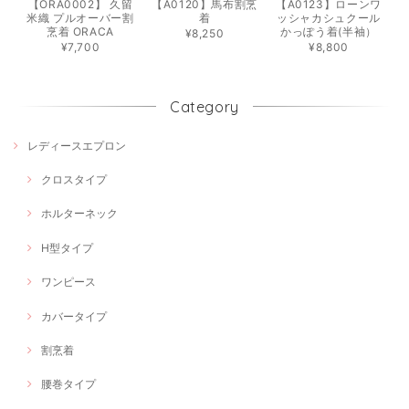
【ORA0002】 久留
【A0120】馬布割烹
【A0123】ローンワ
米織 プルオーバー割
着
ッシャカシュクール
烹着 ORACA
かっぽう着(半袖）
¥8,250
¥7,700
¥8,800
Category
レディースエプロン
クロスタイプ
ホルターネック
H型タイプ
ワンピース
カバータイプ
割烹着
腰巻タイプ