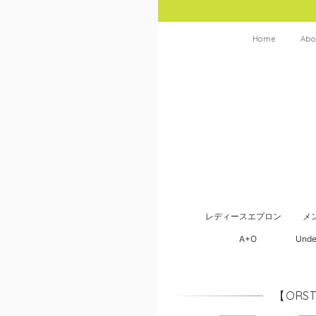
Home
Abo
レディースエプロン
メ
A+O
Unde
【ORS