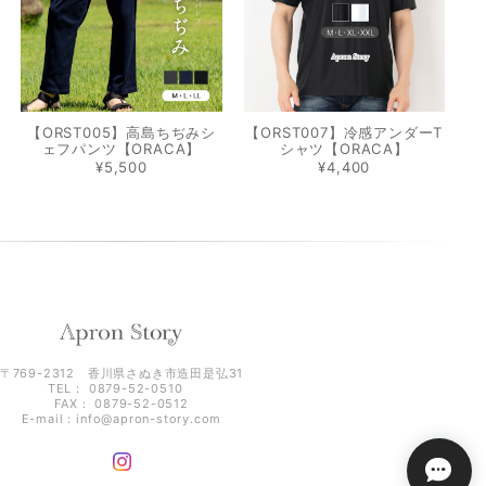
【ORST005】高島ちぢみシ
【ORST007】冷感アンダーT
ェフパンツ【ORACA】
シャツ【ORACA】
¥5,500
¥4,400
〒769-2312 香川県さぬき市造田是弘31
TEL： 0879-52-0510
FAX： 0879-52-0512
E-mail：
info@apron-story.com