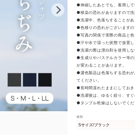
●伸縮したあとでも、着用して
●移染の恐れがありますので洗
●洗濯中、色落ちすることがあ
●色移りの恐れがございますの
●写真の関係で実際の商品と色
●汗や水で湿った状態で放置し
●洗濯の際は漂白剤を使用しな
●生成りやパステルカラー等の
が変わることがあります。
●濃色製品は色落ちする恐れが
てください。
●長時間濡れたままにしておき
●洗濯後は、ゆるく絞り、すぐ
●タンブル乾燥はしないでくだ
種類