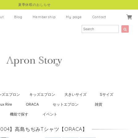
夏季休暇のおしらせ
ut
Blog
Membership
My page
Contact
ンズエプロン
キッズエプロン
大きいサイズ
Sサイズ
ux Rire
ORACA
セットエプロン
雑貨
機能で探す
イベント
T004】高島ちぢみTシャツ【ORACA】