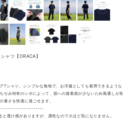
Tシャツ【ORACA】
アTシャツ。シンプルな無地で、お洋服としても着用できるような
ちぢみ特有のシボによって、肌への接着面が少ないため風通しが良
の暑さを快適に過ごせます。
----------------------
当てると透け感がありますが、濃色なのでさほど気になりません。