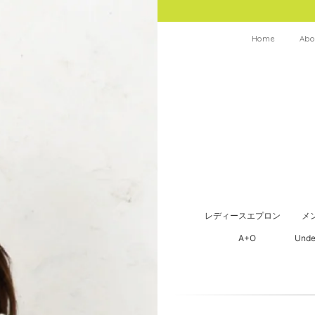
Home
Abo
レディースエプロン
メ
A+O
Unde