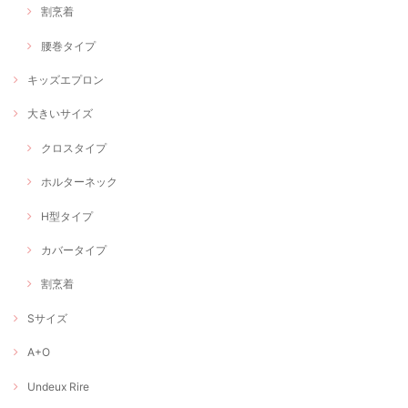
割烹着
腰巻タイプ
キッズエプロン
大きいサイズ
クロスタイプ
ホルターネック
H型タイプ
カバータイプ
割烹着
Sサイズ
A+O
Undeux Rire