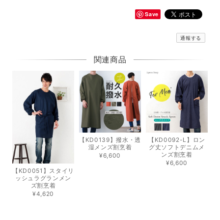
Save
通報する
関連商品
【KD0139】撥水・透
【KD0092-L】ロン
湿メンズ割烹着
グ丈ソフトデニムメ
ンズ割烹着
¥6,600
¥6,600
【KD0051】スタイリ
ッシュラグランメン
ズ割烹着
¥4,620