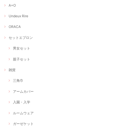
A+O
Undeux Rire
ORACA
セットエプロン
男女セット
親子セット
雑貨
三角巾
アームカバー
入園・入学
ルームウェア
ガーゼケット