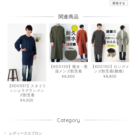
通報する
関連商品
【KD0139】撥水・透
【KD0150】ロングメ
湿メンズ割烹着
ンズ割烹着(難燃）
¥6,600
¥8,800
【KD0051】スタイリ
ッシュラグランメン
ズ割烹着
¥4,620
Category
レディースエプロン