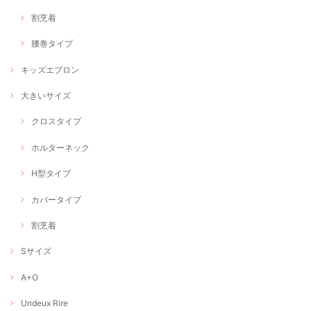
割烹着
腰巻タイプ
キッズエプロン
大きいサイズ
クロスタイプ
ホルターネック
H型タイプ
カバータイプ
割烹着
Sサイズ
A+O
Undeux Rire