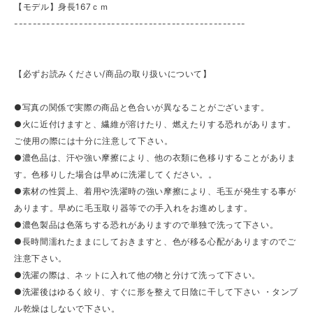
【モデル】身長167ｃｍ
--------------------------------------------------
【必ずお読みください/商品の取り扱いについて】
●写真の関係で実際の商品と色合いが異なることがございます。
●火に近付けますと、繊維が溶けたり、燃えたりする恐れがあります。
ご使用の際には十分に注意して下さい。
●濃色品は、汗や強い摩擦により、他の衣類に色移りすることがありま
す。色移りした場合は早めに洗濯してください。。
●素材の性質上、着用や洗濯時の強い摩擦により、毛玉が発生する事が
あります。早めに毛玉取り器等での手入れをお進めします。
●濃色製品は色落ちする恐れがありますので単独で洗って下さい。
●長時間濡れたままにしておきますと、色が移る心配がありますのでご
注意下さい。
●洗濯の際は、ネットに入れて他の物と分けて洗って下さい。
●洗濯後はゆるく絞り、すぐに形を整えて日陰に干して下さい ・タンブ
ル乾燥はしないで下さい。