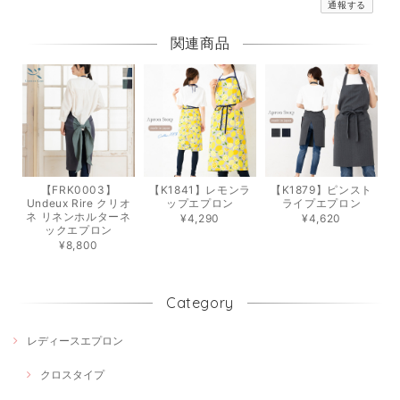
通報する
関連商品
【FRK0003】
【K1841】レモンラ
【K1879】ピンスト
Undeux Rire クリオ
ップエプロン
ライプエプロン
ネ リネンホルターネ
¥4,290
¥4,620
ックエプロン
¥8,800
Category
レディースエプロン
クロスタイプ